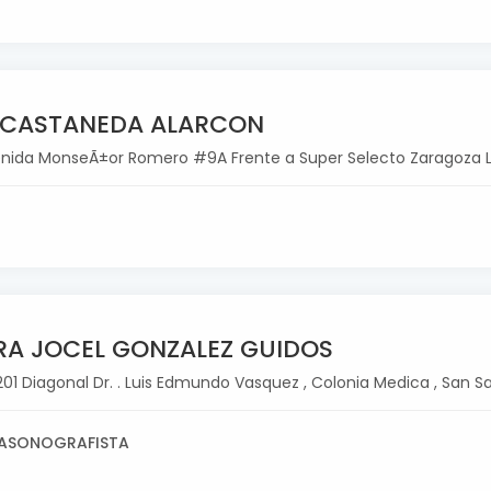
 CASTANEDA ALARCON
venida MonseÃ±or Romero #9A Frente a Super Selecto Zaragoza L
RA JOCEL GONZALEZ GUIDOS
Diagonal Dr. . Luis Edmundo Vasquez , Colonia Medica , San Sa
RASONOGRAFISTA