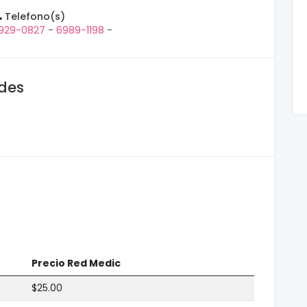
Telefono(s)
929-0827
-
6989-1198
-
ades
Precio Red Medic
$25.00